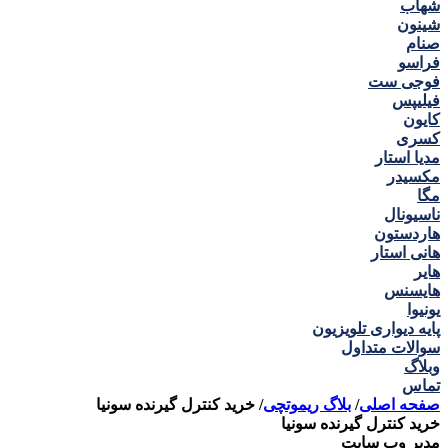
شهاب
شینون
صنام
فراسو
فوجی ست
فیلیپس
کایون
کسری
مدیا استار
مکسیدر
مگا
ناسیونال
هاردستون
هانی استار
هایر
هایسنس
یونیوا
پایه دیواری تلویزیون
سوالات متداول
وبلاگ
تماس
صفحه اصلی
/
بلاگ ریموتچی
/
خرید کنترل گیرنده سونیا
خرید کنترل گیرنده سونیا
مدیر وب سایت