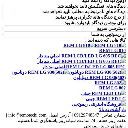
اولین دیدگاه را ثبت کنید
دیدگاه های فینگلیش تایید نخواهند شد.
دیدگاه های نامرتبط به مطلب تایید نخواهد شد.
از درج دیدگاه های تکراری پرهیز نمایید.
برای نوشتن دیدگاه باید
وارد بشوید
.
دسترسی سریع
از ریموتچی به شما
کالا هایی که دیده ایید !
REM LG 810
REM LCD/LED LG 605 REC اصلی بند دار
REM LG 930(502) دونايلون
REM LG 802
REM LED LG چينی
بازگشت به بالا
شماره تماس:
09129748347
|
آدرس ایمیل:
info@remotechi.com
|
هفت روز هفته ، 24 ساعت شبانه‌روز پاسخگوی شما هستیم.
راهنمای خرید ریموتچی