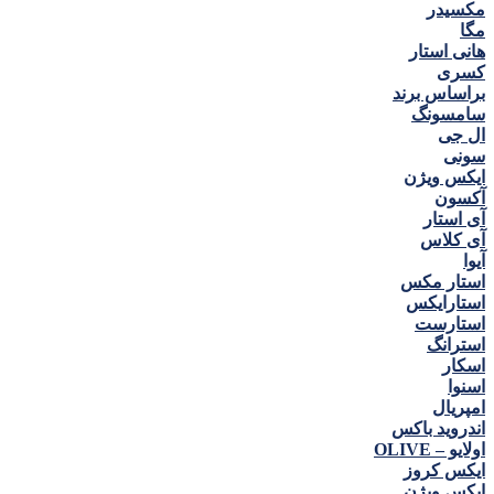
مكسيدر
مگا
هانی استار
كسری
براساس برند
سامسونگ
ال جی
سونی
ایکس ویژن
آکسون
آی استار
آی کلاس
آیوا
استار مکس
استارایکس
استارست
استرانگ
اسکار
اسنوا
امپریال
اندروید باکس
اولایو – OLIVE
ایکس کروز
ایکس ویژن