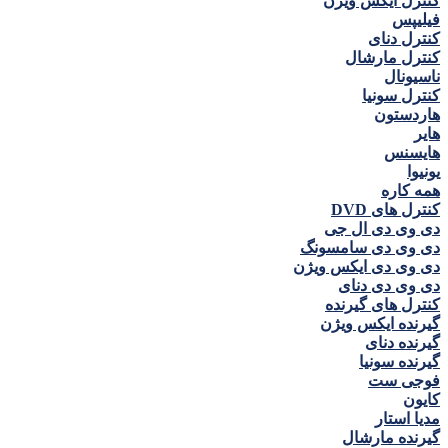
کنترل ايكس ويژن
فيليپس
کنترل دنای
کنترل مارشال
ناسيونال
کنترل سونيا
هاردستون
هاير
هايسنس
يونيوا
همه كاره
کنترل های DVD
دی وی دی ال جی
دی وی دی سامسونگ
دی وی دی ايكس ويژن
دی وی دی دنای
کنترل های گیرنده
گیرنده ايكس ويژن
گیرنده دنای
گیرنده سونیا
فوجی ست
كايون
مديا استار
گیرنده مارشال