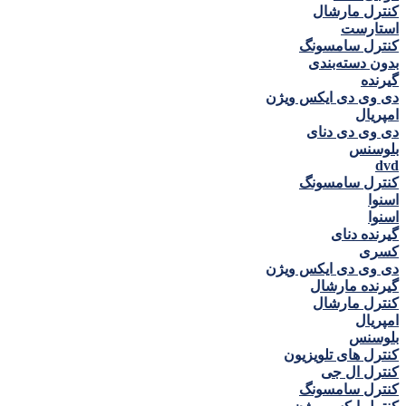
کنترل مارشال
استارست
کنترل سامسونگ
بدون دسته‌بندی
گيرنده
دی وی دی ايكس ويژن
امپريال
دی وی دی دنای
بلوسنس
dvd
کنترل سامسونگ
اسنوا
اسنوا
گیرنده دنای
كسری
دی وی دی ايكس ويژن
گیرنده مارشال
کنترل مارشال
امپريال
بلوسنس
کنترل های تلویزیون
کنترل ال جی
کنترل سامسونگ