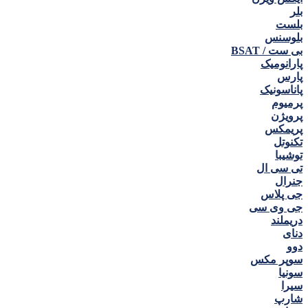
بلر
بلست
بلوسنس
بی ست / BSAT
پارانومیک
پارس
پاناسونیک
پرمیوم
پرویژن
پریمکس
تکنوتل
توشیبا
تی سی ال
جنرال
جی پلاس
جی وی سی
دریملند
دنای
دوو
سوپر مکس
سونیا
سیرا
شارپ