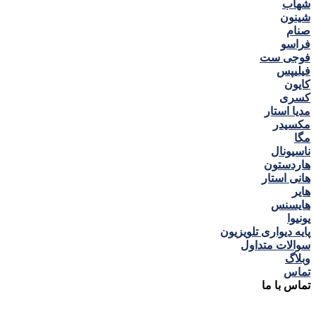
شهاب
شینون
صنام
فراسو
فوجی ست
فیلیپس
کایون
کسری
مدیا استار
مکسیدر
مگا
ناسیونال
هاردستون
هانی استار
هایر
هایسنس
یونیوا
پایه دیواری تلویزیون
سوالات متداول
وبلاگ
تماس
تماس با ما
شماره تماس:
09129748347
آدرس: