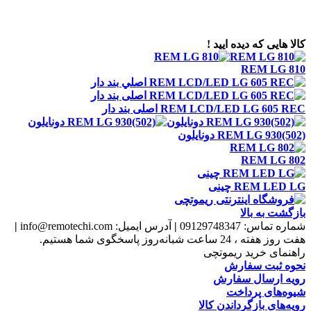
تهران بزرگراه جلال آل احمد مسیر شرق به غرب نرسیده به بزرگراه
شهید چمران ، روبه روی دانشگاه تربیت مدرس خیابان جنت کوچه اول پلاک ۱
طبقه سوم واحد ۵۰
کالا هایی که دیده ایید !
REM LG 810
REM LCD/LED LG 605 REC اصلی بند دار
REM LG 930(502) دونايلون
REM LG 802
REM LED LG چينی
بازگشت به بالا
شماره تماس:
09129748347
|
آدرس ایمیل:
info@remotechi.com
|
هفت روز هفته ، 24 ساعت شبانه‌روز پاسخگوی شما هستیم.
راهنمای خرید ریموتچی
نحوه ثبت سفارش
رویه ارسال سفارش
شیوه‌های پرداخت
رویه‌های بازگرداندن کالا