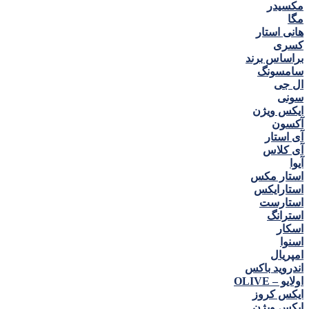
مكسيدر
مگا
هانی استار
كسری
براساس برند
سامسونگ
ال جی
سونی
ایکس ویژن
آکسون
آی استار
آی کلاس
آیوا
استار مکس
استارایکس
استارست
استرانگ
اسکار
اسنوا
امپریال
اندروید باکس
اولایو – OLIVE
ایکس کروز
ایکس ویژن