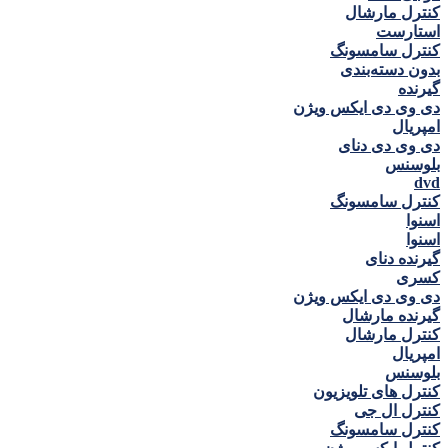
کنترل مارشال
استارست
کنترل سامسونگ
بدون دسته‌بندی
گيرنده
دی وی دی ايكس ويژن
امپريال
دی وی دی دنای
بلوسنس
dvd
کنترل سامسونگ
اسنوا
اسنوا
گیرنده دنای
كسری
دی وی دی ايكس ويژن
گیرنده مارشال
کنترل مارشال
امپريال
بلوسنس
کنترل های تلویزیون
کنترل ال جی
کنترل سامسونگ