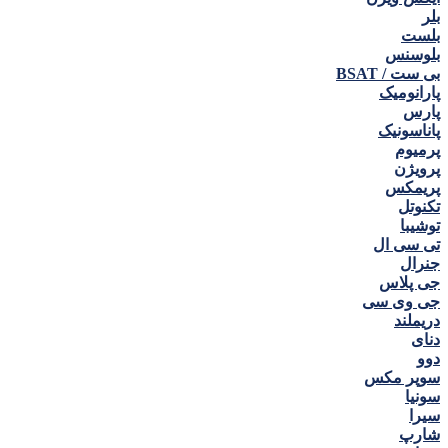
بلر
بلست
بلوسنس
بی ست / BSAT
پارانومیک
پارس
پاناسونیک
پرمیوم
پرویژن
پریمکس
تکنوتل
توشیبا
تی سی ال
جنرال
جی پلاس
جی وی سی
دریملند
دنای
دوو
سوپر مکس
سونیا
سیرا
شارپ