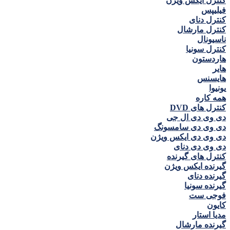
کنترل ايكس ويژن
فيليپس
کنترل دنای
کنترل مارشال
ناسيونال
کنترل سونيا
هاردستون
هاير
هايسنس
يونيوا
همه كاره
کنترل های DVD
دی وی دی ال جی
دی وی دی سامسونگ
دی وی دی ايكس ويژن
دی وی دی دنای
کنترل های گیرنده
گیرنده ايكس ويژن
گیرنده دنای
گیرنده سونیا
فوجی ست
كايون
مديا استار
گیرنده مارشال