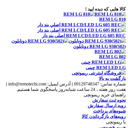
کالا هایی که دیده ایید !
REM LG 810
REM LCD/LED LG 605 REC اصلی بند دار
REM LG 930(502) دونايلون
REM LG 802
REM LED LG چينی
بازگشت به بالا
شماره تماس:
09129748347
|
آدرس ایمیل:
info@remotechi.com
|
هفت روز هفته ، 24 ساعت شبانه‌روز پاسخگوی شما هستیم.
راهنمای خرید ریموتچی
نحوه ثبت سفارش
رویه ارسال سفارش
شیوه‌های پرداخت
رویه‌های بازگرداندن کالا
با ریموتچی
حریم خصوصی