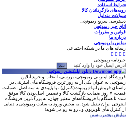
شرایط استفاده
رویه‌های بازگرداندن کالا
سوالات متداول
دسترسی سریع ریموتچی
اتاق خبر ریموتچی
قوانین و مقررات
درباره ما
تماس با ریموتچی
رسانه های ما در شبکه اجتماعی
خبرنامه ریموتچی
ثبت
دانلود اپلیکیشن ریموتچی
فروشگاه اینترنتی ریموتچی، بررسی، انتخاب و خرید آنلاین
ریموتچی به عنوان یکی از به روز ترین فروشگاه های اینترنتی در
راستای فروش انواع ریموت(کنترل) ، با پایبندی به سه اصل، ضمانت
قیمت، ۷ روز ضمانت بازگشت کالا و تضمین اصل‌بودن کالا موفق
شده تا همگام با فروشگاه‌های معتبر جهان، به بزرگ‌ترین فروشگاه
اینترنتی ایران تبدیل شود. به محض ورود به سایت ریموتچی با دنیایی
از کنترل های تلویزیون و.. رو به رو می‌شوید!
نمایش بیشتر
- بستن