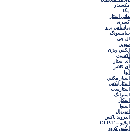
مكسيدر
مگا
هانی استار
كسری
براساس برند
سامسونگ
ال جی
سونی
ایکس ویژن
آکسون
آی استار
آی کلاس
آیوا
استار مکس
استارایکس
استارست
استرانگ
اسکار
اسنوا
امپریال
اندروید باکس
اولایو – OLIVE
ایکس کروز