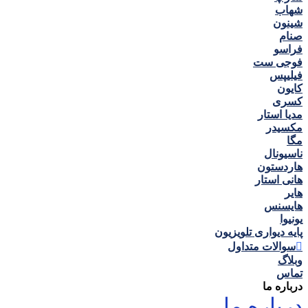
شهاب
شینون
صنام
فراسو
فوجی ست
فیلیپس
کایون
کسری
مدیا استار
مکسیدر
مگا
ناسیونال
هاردستون
هانی استار
هایر
هایسنس
یونیوا
پایه دیواری تلویزیون
سوالات متداول
وبلاگ
تماس
درباره ما
درباره ما