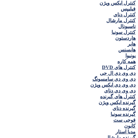
کنترل ايكس ويژن
فيليپس
کنترل دنای
کنترل مارشال
ناسيونال
کنترل سونيا
هاردستون
هاير
هايسنس
يونيوا
همه كاره
کنترل های DVD
دی وی دی ال جی
دی وی دی سامسونگ
دی وی دی ايكس ويژن
دی وی دی دنای
کنترل های گیرنده
گیرنده ايكس ويژن
گیرنده دنای
گیرنده سونیا
فوجی ست
كايون
مديا استار
گیرنده مارشال