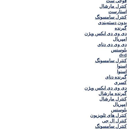
فوجی ست
کنترل مارشال
استارست
کنترل سامسونگ
بدون دسته‌بندی
گيرنده
دی وی دی ايكس ويژن
امپريال
دی وی دی دنای
بلوسنس
dvd
کنترل سامسونگ
اسنوا
اسنوا
گیرنده دنای
كسری
دی وی دی ايكس ويژن
گیرنده مارشال
کنترل مارشال
امپريال
بلوسنس
کنترل های تلویزیون
کنترل ال جی
کنترل سامسونگ