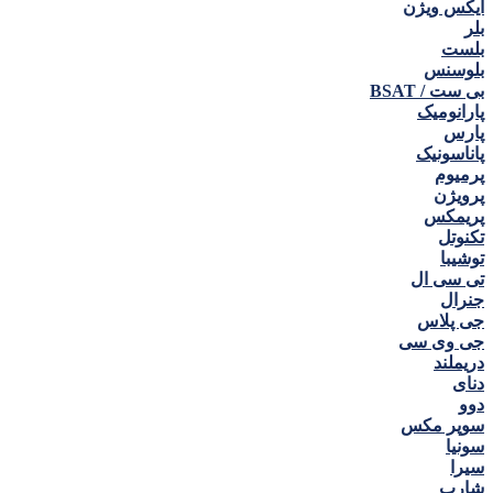
ایکس ویژن
بلر
بلست
بلوسنس
بی ست / BSAT
پارانومیک
پارس
پاناسونیک
پرمیوم
پرویژن
پریمکس
تکنوتل
توشیبا
تی سی ال
جنرال
جی پلاس
جی وی سی
دریملند
دنای
دوو
سوپر مکس
سونیا
سیرا
شارپ