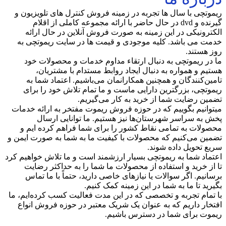
ریموتچی با سال ها تجربه در زمینه فروش کنترل های تلویزیون و
گیرنده و dvd در حال حاضر با ارائه مجموعه کاملی از اقلام
الکترونیکی در این زمینه به صورت فروش آنلاین در حال ارائه
خدمت می باشد. کلیه موجودی و قیمت ها در سایت ریموتچی به
روز هستند.
ما در ریموتچی به دنبال ارتقاء مداوم خدمات و محصولات خود
هستیم و همواره به دنبال ایجاد روابط مستدام با مشتریان،
تامین‌کنندگان و همچنین همکارانمان می‌باشیم. اعتماد شما به
ریموتچی، بزرگترین دارایی ماست و ما تمام تلاش خود را برای
تضمین رضایت شما از خرید به کار می‌گیریم.
میتوانیم بگوییم که در حوزه فروش ریموت مفتخر به ارائه خدمات
پخش به سراسر شهرستان‌ها نیز هستیم. ما توانایی ارسال
محصولات به تمامی نقاط کشور را برای شما فراهم کرده ایم و
تضمین می‌کنیم که محصولات با کیفیت ما به شما به صورت ایمن و
سریع تحویل داده شوند.
اعتماد شما به ریموتچی بسیار ارزشمند است و ما تلاش خواهیم کرد
تا از خرید و استفاده از محصولات ما شما را به حداکثر رضایت
برسانیم. اگر سوالات یا نیازهای خاصی دارید، حتماً با ما تماس
بگیرید تا ما به شما در این زمینه کمک کنیم.
با تمام تجربه و تخصصی که در این مدت فعالیت کسب کرده‌ایم، ما
افتخار داریم که به عنوان یک شریک معتبر در حوزه فروش انواع
ریموت برای شما در دسترس باشیم.