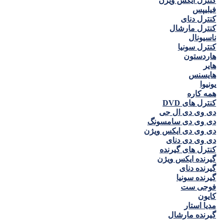
کنترل ايكس ويژن
فيليپس
کنترل دنای
کنترل مارشال
ناسيونال
کنترل سونيا
هاردستون
هاير
هايسنس
يونيوا
همه كاره
کنترل های DVD
دی وی دی ال جی
دی وی دی سامسونگ
دی وی دی ايكس ويژن
دی وی دی دنای
کنترل های گیرنده
گیرنده ايكس ويژن
گیرنده دنای
گیرنده سونیا
فوجی ست
كايون
مديا استار
گیرنده مارشال