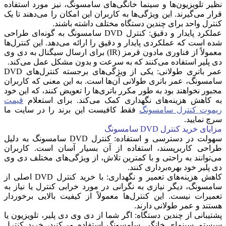
نظیر تلویزیون‌ها و سینما خانگی‌های سامسونگ، نیز مورد استفاده
قرار می‌گیرند. این ویژگی‌ها به کاربران این امکان را می‌دهند تا یک
کنترل واحد برای چندین دستگاه مختلف داشته باشند.
عملکرد پایدار و دقیق: کنترل DVD سامسونگ به گونه‌ای طراحی
شده است که عملکردی پایدار و دقیق را ارائه می‌دهد. این کنترل‌ها
معمولاً از فناوری مادون قرمز (IR) برای ارسال سیگنال به دی وی
دی پلیر استفاده می‌کنند که به سرعت و بدون مشکل عمل می‌کند.
عمر باتری طولانی: یکی از ویژگی‌های برجسته کنترل‌های DVD
سامسونگ، عمر باتری طولانی آن‌ها است. به این معنی که کاربران
مجبور نخواهند بود به طور مکرر باتری‌ها را تعویض کنند، که این خود
به کاهش هزینه‌های نگهداری کمک می‌کند. برای استعلام
قیمت
ریموت کنترل سامسونگ
فقط کافیست این برند را در سایت ما
سرچ نمایید.
مزایای خرید کنترل
DVD
سامسونگ
سهولت در دسترسی و استفاده: کنترل DVD سامسونگ به دلیل
طراحی کاربرپسند، استفاده از آن بسیار آسان است. کاربران
می‌توانند به راحتی و با کمترین تلاش، از ویژگی‌های مختلف دی وی
دی پلیر خود بهره‌برداری کنند.
کاهش هزینه‌های تعمیر و نگهداری: با خرید کنترل DVD اصلی از
سامسونگ، دیگر نیازی به نگرانی در مورد خرابی کنترل یا نیاز به
تعمیرات نیست. این کنترل‌ها معمولاً از کیفیت بالایی برخوردار
هستند و عمر طولانی دارند.
پشتیبانی از چندین دستگاه: اگر شما از دی وی دی پلیر، تلویزیون یا
سیستم سینمای خانگی سامسونگ استفاده می‌کنید، خرید کنترل