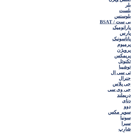
بلر
بلست
بلوسنس
بی ست / BSAT
پارانومیک
پارس
پاناسونیک
پرمیوم
پرویژن
پریمکس
تکنوتل
توشیبا
تی سی ال
جنرال
جی پلاس
جی وی سی
دریملند
دنای
دوو
سوپر مکس
سونیا
سیرا
شارپ