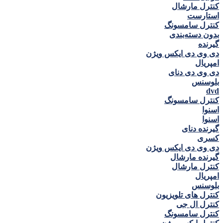
کنترل مارشال
استارست
کنترل سامسونگ
بدون دسته‌بندی
گيرنده
دی وی دی ايكس ويژن
امپريال
دی وی دی دنای
بلوسنس
dvd
کنترل سامسونگ
اسنوا
اسنوا
گیرنده دنای
كسری
دی وی دی ايكس ويژن
گیرنده مارشال
کنترل مارشال
امپريال
بلوسنس
کنترل های تلویزیون
کنترل ال جی
کنترل سامسونگ