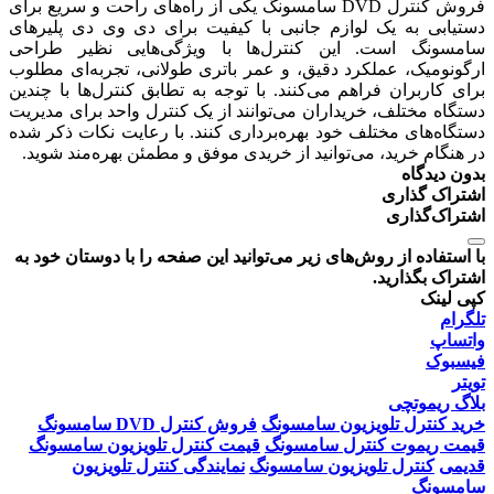
فروش کنترل DVD سامسونگ یکی از راه‌های راحت و سریع برای
دستیابی به یک لوازم جانبی با کیفیت برای دی وی دی پلیرهای
سامسونگ است. این کنترل‌ها با ویژگی‌هایی نظیر طراحی
ارگونومیک، عملکرد دقیق، و عمر باتری طولانی، تجربه‌ای مطلوب
برای کاربران فراهم می‌کنند. با توجه به تطابق کنترل‌ها با چندین
دستگاه مختلف، خریداران می‌توانند از یک کنترل واحد برای مدیریت
دستگاه‌های مختلف خود بهره‌برداری کنند. با رعایت نکات ذکر شده
در هنگام خرید، می‌توانید از خریدی موفق و مطمئن بهره‌مند شوید.
بدون دیدگاه
اشتراک گذاری
اشتراک‌گذاری
با استفاده از روش‌های زیر می‌توانید این صفحه را با دوستان خود به
اشتراک بگذارید.
کپی لینک
تلگرام
واتساپ
فیسبوک
تویتر
بلاگ ریموتچی
خرید کنترل تلویزیون سامسونگ
فروش کنترل DVD سامسونگ
قیمت ریموت کنترل سامسونگ
قیمت کنترل تلویزیون سامسونگ
قدیمی
کنترل تلویزیون سامسونگ
نمایندگی کنترل تلویزیون
سامسونگ