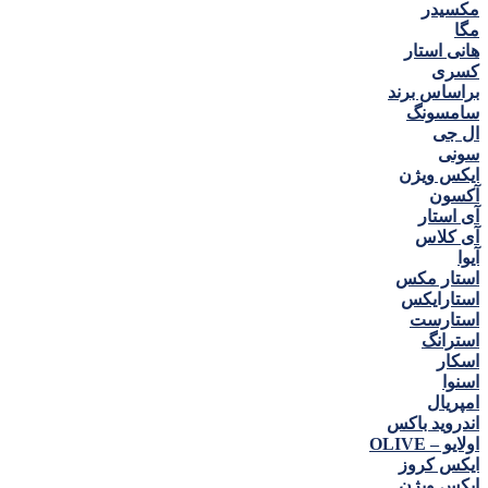
مكسيدر
مگا
هانی استار
كسری
براساس برند
سامسونگ
ال جی
سونی
ایکس ویژن
آکسون
آی استار
آی کلاس
آیوا
استار مکس
استارایکس
استارست
استرانگ
اسکار
اسنوا
امپریال
اندروید باکس
اولایو – OLIVE
ایکس کروز
ایکس ویژن