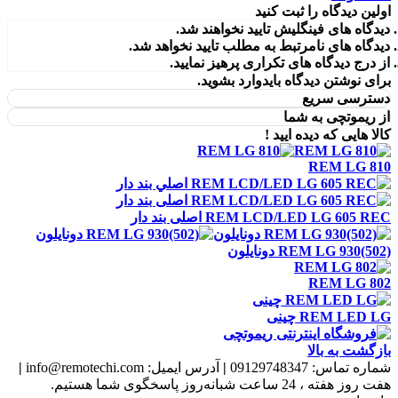
اولین دیدگاه را ثبت کنید
دیدگاه های فینگلیش تایید نخواهند شد.
دیدگاه های نامرتبط به مطلب تایید نخواهد شد.
از درج دیدگاه های تکراری پرهیز نمایید.
برای نوشتن دیدگاه باید
وارد بشوید
.
دسترسی سریع
از ریموتچی به شما
کالا هایی که دیده ایید !
REM LG 810
REM LCD/LED LG 605 REC اصلی بند دار
REM LG 930(502) دونايلون
REM LG 802
REM LED LG چينی
بازگشت به بالا
شماره تماس:
09129748347
|
آدرس ایمیل:
info@remotechi.com
|
هفت روز هفته ، 24 ساعت شبانه‌روز پاسخگوی شما هستیم.