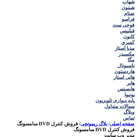
شهاب
شینون
صنام
فراسو
فوجی ست
فیلیپس
کایون
کسری
مدیا استار
مکسیدر
مگا
ناسیونال
هاردستون
هانی استار
هایر
هایسنس
یونیوا
پایه دیواری تلویزیون
سوالات متداول
وبلاگ
تماس
صفحه اصلی
/
بلاگ ریموتچی
/
فروش کنترل DVD سامسونگ
فروش کنترل DVD سامسونگ
مدیر وب سایت