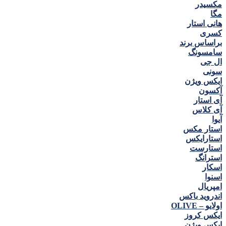
مكسيدر
مگا
هانی استار
كسری
براساس برند
سامسونگ
ال جی
سونی
ایکس ویژن
آکسون
آی استار
آی کلاس
آیوا
استار مکس
استارایکس
استارست
استرانگ
اسکار
اسنوا
امپریال
اندروید باکس
اولایو – OLIVE
ایکس کروز
ایکس ویژن