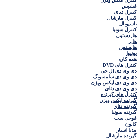
کنترل ايكس ويژن
فيليپس
کنترل دنای
کنترل مارشال
ناسيونال
کنترل سونيا
هاردستون
هاير
هايسنس
يونيوا
همه كاره
کنترل های DVD
دی وی دی ال جی
دی وی دی سامسونگ
دی وی دی ايكس ويژن
دی وی دی دنای
کنترل های گیرنده
گیرنده ايكس ويژن
گیرنده دنای
گیرنده سونیا
فوجی ست
كايون
مديا استار
گیرنده مارشال