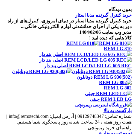
بدون دیدگاه
خرید کنترل گیرنده مدیا استار
خرید کنترل گیرنده مدیا استار در دنیای امروزی، کنترل‌های از راه
دور به یکی از اجزای جدانشدنی لوازم الکترونیکی خانگی...
مدیر وب سایت
1404/02/06
کالا هایی که دیده ایید !
REM LG 810
REM LCD/LED LG 605 REC اصلی بند دار
REM LG 930(502) دونايلون
REM LG 802
REM LED LG چينی
بازگشت به بالا
شماره تماس:
09129748347
|
آدرس ایمیل:
info@remotechi.com
|
هفت روز هفته ، 24 ساعت شبانه‌روز پاسخگوی شما هستیم.
راهنمای خرید ریموتچی
نحوه ثبت سفارش