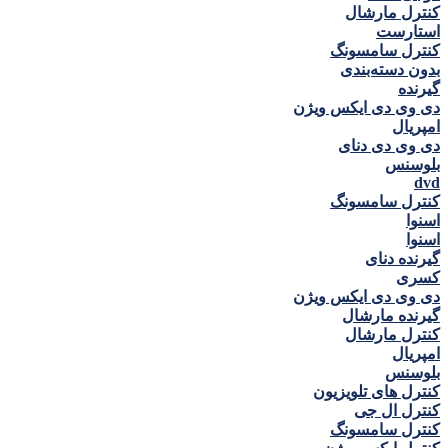
کنترل مارشال
استارست
کنترل سامسونگ
بدون دسته‌بندی
گيرنده
دی وی دی ايكس ويژن
امپريال
دی وی دی دنای
بلوسنس
dvd
کنترل سامسونگ
اسنوا
اسنوا
گیرنده دنای
كسری
دی وی دی ايكس ويژن
گیرنده مارشال
کنترل مارشال
امپريال
بلوسنس
کنترل های تلویزیون
کنترل ال جی
کنترل سامسونگ