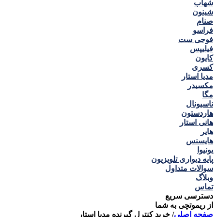
شهاب
شینون
صنام
فراسو
فوجی ست
فیلیپس
کایون
کسری
مدیا استار
مکسیدر
مگا
ناسیونال
هاردستون
هانی استار
هایر
هایسنس
یونیوا
پایه دیواری تلویزیون
سوالات متداول
وبلاگ
تماس
دسترسی سریع
از ریموتچی به شما
صفحه اصلی
/
خرید کنترل گیرنده مدیا استار