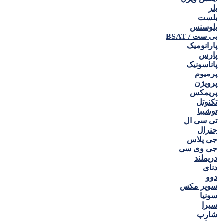
بلر
بلست
بلوسنس
بی ست / BSAT
پارانومیک
پارس
پاناسونیک
پرمیوم
پرویژن
پریمکس
تکنوتل
توشیبا
تی سی ال
جنرال
جی پلاس
جی وی سی
دریملند
دنای
دوو
سوپر مکس
سونیا
سیرا
شارپ