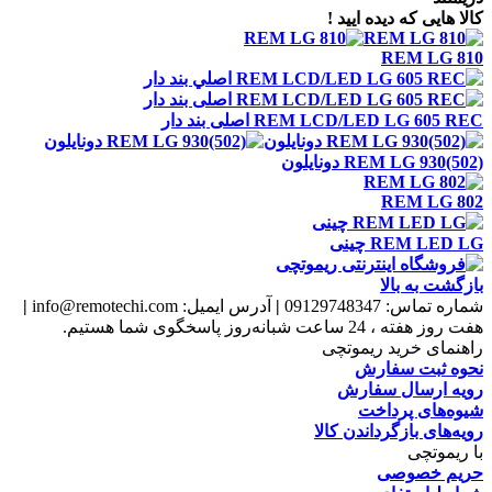
کالا هایی که دیده ایید !
REM LG 810
REM LCD/LED LG 605 REC اصلی بند دار
REM LG 930(502) دونايلون
REM LG 802
REM LED LG چينی
بازگشت به بالا
شماره تماس:
09129748347
|
آدرس ایمیل:
info@remotechi.com
|
هفت روز هفته ، 24 ساعت شبانه‌روز پاسخگوی شما هستیم.
راهنمای خرید ریموتچی
نحوه ثبت سفارش
رویه ارسال سفارش
شیوه‌های پرداخت
رویه‌های بازگرداندن کالا
با ریموتچی
حریم خصوصی