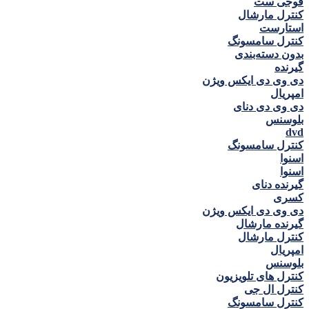
فوجی ست
کنترل مارشال
استارست
کنترل سامسونگ
بدون دسته‌بندی
گيرنده
دی وی دی ايكس ويژن
امپريال
دی وی دی دنای
بلوسنس
dvd
کنترل سامسونگ
اسنوا
اسنوا
گیرنده دنای
كسری
دی وی دی ايكس ويژن
گیرنده مارشال
کنترل مارشال
امپريال
بلوسنس
کنترل های تلویزیون
کنترل ال جی
کنترل سامسونگ