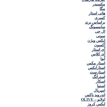
مكسيدر
مگا
هانی استار
كسری
براساس برند
سامسونگ
ال جی
سونی
ایکس ویژن
آکسون
آی استار
آی کلاس
آیوا
استار مکس
استارایکس
استارست
استرانگ
اسکار
اسنوا
امپریال
اندروید باکس
اولایو – OLIVE
ایکس کروز