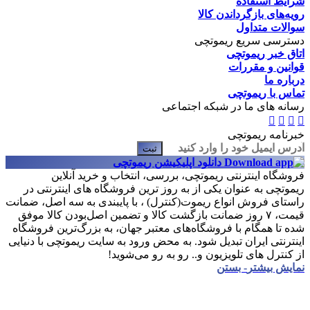
شرایط استفاده
رویه‌های بازگرداندن کالا
سوالات متداول
دسترسی سریع ریموتچی
اتاق خبر ریموتچی
قوانین و مقررات
درباره ما
تماس با ریموتچی
رسانه های ما در شبکه اجتماعی
خبرنامه ریموتچی
ثبت
دانلود اپلیکیشن ریموتچی
فروشگاه اینترنتی ریموتچی، بررسی، انتخاب و خرید آنلاین
ریموتچی به عنوان یکی از به روز ترین فروشگاه های اینترنتی در
راستای فروش انواع ریموت(کنترل) ، با پایبندی به سه اصل، ضمانت
قیمت، ۷ روز ضمانت بازگشت کالا و تضمین اصل‌بودن کالا موفق
شده تا همگام با فروشگاه‌های معتبر جهان، به بزرگ‌ترین فروشگاه
اینترنتی ایران تبدیل شود. به محض ورود به سایت ریموتچی با دنیایی
از کنترل های تلویزیون و.. رو به رو می‌شوید!
نمایش بیشتر
- بستن