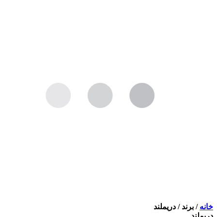
خانه
/
برند
/
دریملند
دریملند