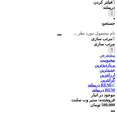
فیلتر کردن
دریملند
جستجو:
مرتب سازی
مرتب سازی
پیشفرض
محبوبیت
پربازدیدترین
جدیدترین
ارزانترین
گرانترین
REM دريملند
موجود در انبار
فروشنده: مدیر وب سایت
580,000
تومان