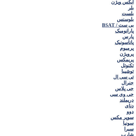
ایکس ویژن
بلر
بلست
بلوسنس
بی ست / BSAT
پارانومیک
پارس
پاناسونیک
پرمیوم
پرویژن
پریمکس
تکنوتل
توشیبا
تی سی ال
جنرال
جی پلاس
جی وی سی
دریملند
دنای
دوو
سوپر مکس
سونیا
سیرا
شارپ