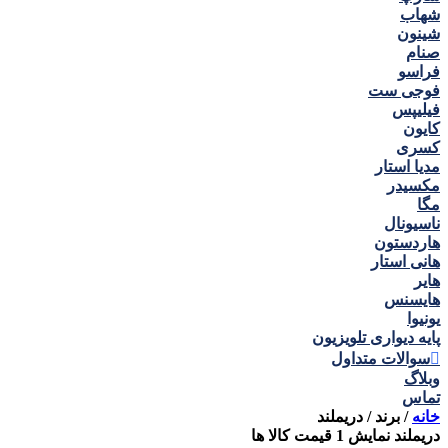
شهاب
شینون
صنام
فراسو
فوجی ست
فیلیپس
کایون
کسری
مدیا استار
مکسیدر
مگا
ناسیونال
هاردستون
هانی استار
هایر
هایسنس
یونیوا
پایه دیواری تلویزیون
سوالات متداول
وبلاگ
تماس
خانه
/
برند
/
دریملند
دریملند
نمایش
1
قیمت کالا ها