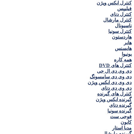
کنترل ايكس ويژن
فيليپس
کنترل دنای
کنترل مارشال
ناسيونال
کنترل سونيا
هاردستون
هاير
هايسنس
يونيوا
همه كاره
کنترل های DVD
دی وی دی ال جی
دی وی دی سامسونگ
دی وی دی ايكس ويژن
دی وی دی دنای
کنترل های گیرنده
گیرنده ايكس ويژن
گیرنده دنای
گیرنده سونیا
فوجی ست
كايون
مديا استار
گیرنده مارشال