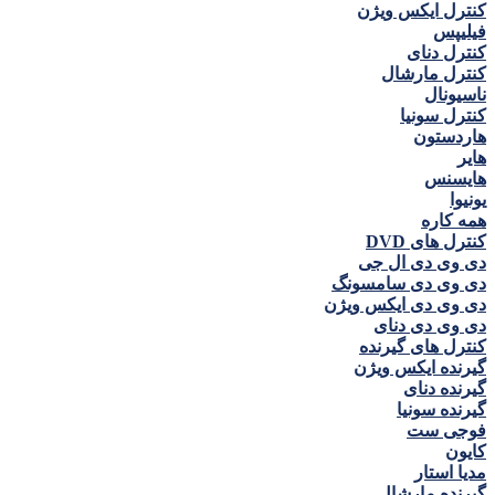
کنترل ايكس ويژن
فيليپس
کنترل دنای
کنترل مارشال
ناسيونال
کنترل سونيا
هاردستون
هاير
هايسنس
يونيوا
همه كاره
کنترل های DVD
دی وی دی ال جی
دی وی دی سامسونگ
دی وی دی ايكس ويژن
دی وی دی دنای
کنترل های گیرنده
گیرنده ايكس ويژن
گیرنده دنای
گیرنده سونیا
فوجی ست
كايون
مديا استار
گیرنده مارشال