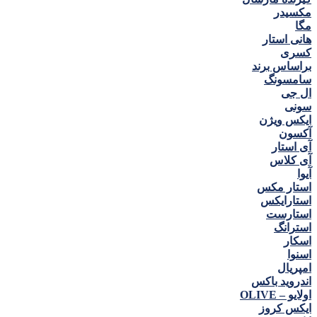
مكسيدر
مگا
هانی استار
كسری
براساس برند
سامسونگ
ال جی
سونی
ایکس ویژن
آکسون
آی استار
آی کلاس
آیوا
استار مکس
استارایکس
استارست
استرانگ
اسکار
اسنوا
امپریال
اندروید باکس
اولایو – OLIVE
ایکس کروز