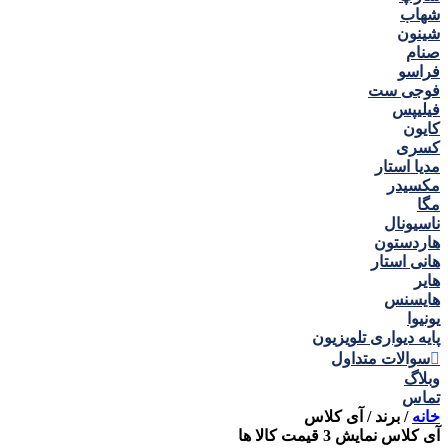
شهاب
شینون
صنام
فراسو
فوجی ست
فیلیپس
کایون
کسری
مدیا استار
مکسیدر
مگا
ناسیونال
هاردستون
هانی استار
هایر
هایسنس
یونیوا
پایه دیواری تلویزیون
سوالات متداول
وبلاگ
تماس
خانه
/
برند
/
آی کلاس
آی کلاس
نمایش
3
قیمت کالا ها