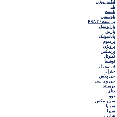
ایکس ویژن
بلر
بلست
بلوسنس
بی ست / BSAT
پارانومیک
پارس
پاناسونیک
پرمیوم
پرویژن
پریمکس
تکنوتل
توشیبا
تی سی ال
جنرال
جی پلاس
جی وی سی
دریملند
دنای
دوو
سوپر مکس
سونیا
سیرا
شارپ