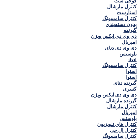
فوجی ست
کنترل مارشال
استارست
کنترل سامسونگ
بدون دسته‌بندی
گيرنده
دی وی دی ايكس ويژن
امپريال
دی وی دی دنای
بلوسنس
dvd
کنترل سامسونگ
اسنوا
اسنوا
گیرنده دنای
كسری
دی وی دی ايكس ويژن
گیرنده مارشال
کنترل مارشال
امپريال
بلوسنس
کنترل های تلویزیون
کنترل ال جی
کنترل سامسونگ