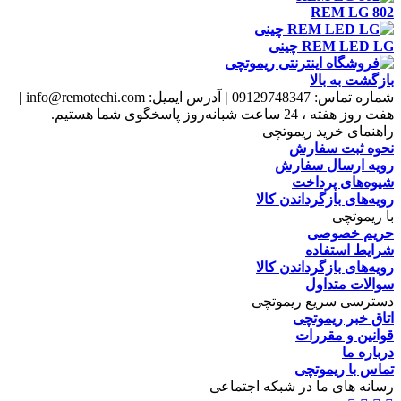
REM LG 802
REM LED LG چينی
بازگشت به بالا
شماره تماس:
09129748347
|
آدرس ایمیل:
info@remotechi.com
|
هفت روز هفته ، 24 ساعت شبانه‌روز پاسخگوی شما هستیم.
راهنمای خرید ریموتچی
نحوه ثبت سفارش
رویه ارسال سفارش
شیوه‌های پرداخت
رویه‌های بازگرداندن کالا
با ریموتچی
حریم خصوصی
شرایط استفاده
رویه‌های بازگرداندن کالا
سوالات متداول
دسترسی سریع ریموتچی
اتاق خبر ریموتچی
قوانین و مقررات
درباره ما
تماس با ریموتچی
رسانه های ما در شبکه اجتماعی