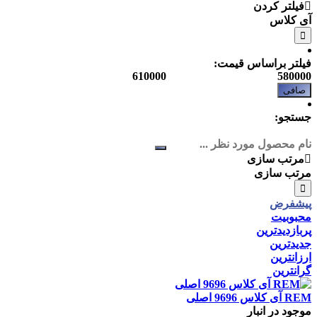
فیلتر کردن
آی کلاس
فیلتر براساس قیمت:
حداقل
حداكثر
قیمت
قيمت
صافی
جستجو:
مرتب سازی
مرتب سازی
پیشفرض
محبوبیت
پربازدیدترین
جدیدترین
ارزانترین
گرانترین
REM آی كلاس 9696 اصلی
موجود در انبار