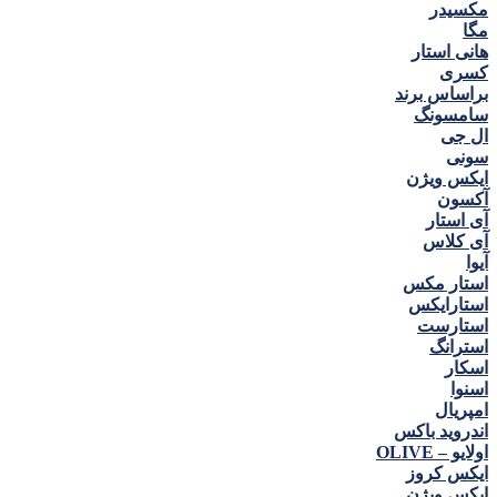
مكسيدر
مگا
هانی استار
كسری
براساس برند
سامسونگ
ال جی
سونی
ایکس ویژن
آکسون
آی استار
آی کلاس
آیوا
استار مکس
استارایکس
استارست
استرانگ
اسکار
اسنوا
امپریال
اندروید باکس
اولایو – OLIVE
ایکس کروز
ایکس ویژن