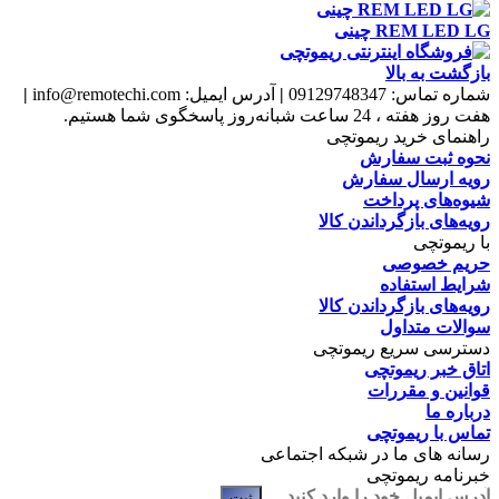
REM LED LG چينی
بازگشت به بالا
شماره تماس:
09129748347
|
آدرس ایمیل:
info@remotechi.com
|
هفت روز هفته ، 24 ساعت شبانه‌روز پاسخگوی شما هستیم.
راهنمای خرید ریموتچی
نحوه ثبت سفارش
رویه ارسال سفارش
شیوه‌های پرداخت
رویه‌های بازگرداندن کالا
با ریموتچی
حریم خصوصی
شرایط استفاده
رویه‌های بازگرداندن کالا
سوالات متداول
دسترسی سریع ریموتچی
اتاق خبر ریموتچی
قوانین و مقررات
درباره ما
تماس با ریموتچی
رسانه های ما در شبکه اجتماعی
خبرنامه ریموتچی
ثبت