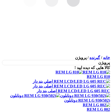
خانه
/
گیرنده
/
پرويژن
پرويژن
کالا هایی که دیده ایید !
REM LG 810
REM LCD/LED LG 605 REC اصلی بند دار
REM LG 930(502) دونايلون
REM LG 802