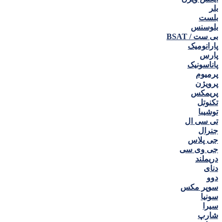
بلر
بلست
بلوسنس
بی ست / BSAT
پارانومیک
پارس
پاناسونیک
پرمیوم
پرویژن
پریمکس
تکنوتل
توشیبا
تی سی ال
جنرال
جی پلاس
جی وی سی
دریملند
دنای
دوو
سوپر مکس
سونیا
سیرا
شارپ