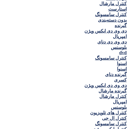
کنترل مارشال
استارست
کنترل سامسونگ
بدون دسته‌بندی
گيرنده
دی وی دی ايكس ويژن
امپريال
دی وی دی دنای
بلوسنس
dvd
کنترل سامسونگ
اسنوا
اسنوا
گیرنده دنای
كسری
دی وی دی ايكس ويژن
گیرنده مارشال
کنترل مارشال
امپريال
بلوسنس
کنترل های تلویزیون
کنترل ال جی
کنترل سامسونگ