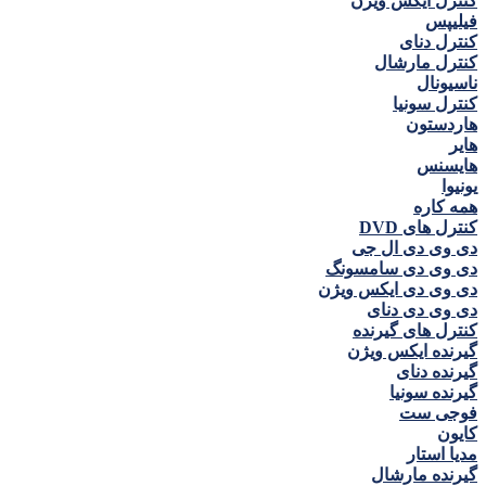
کنترل ايكس ويژن
فيليپس
کنترل دنای
کنترل مارشال
ناسيونال
کنترل سونيا
هاردستون
هاير
هايسنس
يونيوا
همه كاره
کنترل های DVD
دی وی دی ال جی
دی وی دی سامسونگ
دی وی دی ايكس ويژن
دی وی دی دنای
کنترل های گیرنده
گیرنده ايكس ويژن
گیرنده دنای
گیرنده سونیا
فوجی ست
كايون
مديا استار
گیرنده مارشال