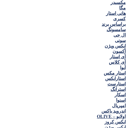
مكسيدر
مگا
هانی استار
كسری
براساس برند
سامسونگ
ال جی
سونی
ایکس ویژن
آکسون
آی استار
آی کلاس
آیوا
استار مکس
استارایکس
استارست
استرانگ
اسکار
اسنوا
امپریال
اندروید باکس
اولایو – OLIVE
ایکس کروز
ایکس ویژن