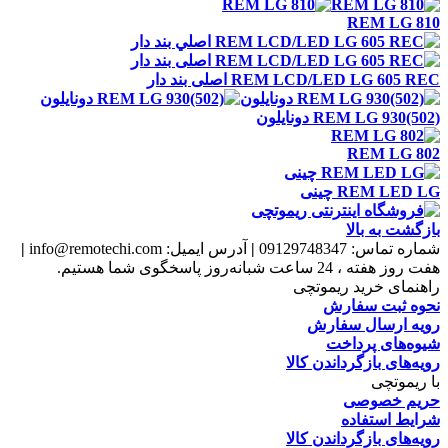
REM LG 810
REM LCD/LED LG 605 REC اصلی بند دار
REM LG 930(502) دونايلون
REM LG 802
REM LED LG چينی
بازگشت به بالا
شماره تماس:
09129748347
|
آدرس ایمیل:
info@remotechi.com
|
هفت روز هفته ، 24 ساعت شبانه‌روز پاسخگوی شما هستیم.
راهنمای خرید ریموتچی
نحوه ثبت سفارش
رویه ارسال سفارش
شیوه‌های پرداخت
رویه‌های بازگرداندن کالا
با ریموتچی
حریم خصوصی
شرایط استفاده
رویه‌های بازگرداندن کالا