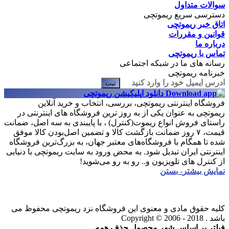
سوالات متداول
دسترسی سریع ریموتچی
اتاق خبر ریموتچی
قوانین و مقررات
درباره ما
تماس با ریموتچی
رسانه های ما در شبکه اجتماعی
خبرنامه ریموتچی
ثبت
دانلود اپلیکیشن ریموتچی
فروشگاه اینترنتی ریموتچی، بررسی، انتخاب و خرید آنلاین
ریموتچی به عنوان یکی از به روز ترین فروشگاه های اینترنتی در
راستای فروش انواع ریموت(کنترل) ، با پایبندی به سه اصل، ضمانت
قیمت، ۷ روز ضمانت بازگشت کالا و تضمین اصل‌بودن کالا موفق
شده تا همگام با فروشگاه‌های معتبر جهان، به بزرگ‌ترین فروشگاه
اینترنتی ایران تبدیل شود. به محض ورود به سایت ریموتچی با دنیایی
از کنترل های تلویزیون و.. رو به رو می‌شوید!
نمایش بیشتر
- بستن
کلیه حقوق مادی و معنوی این فروشگاه نزد ریموتچی محفوظ می
باشد .
Copyright © 2006 - 2018
فیلتر بر اساس شهر محصول
حذف همه