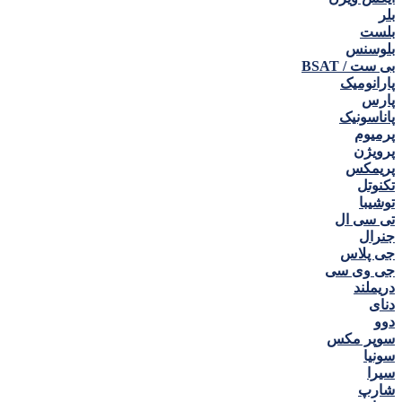
بلر
بلست
بلوسنس
بی ست / BSAT
پارانومیک
پارس
پاناسونیک
پرمیوم
پرویژن
پریمکس
تکنوتل
توشیبا
تی سی ال
جنرال
جی پلاس
جی وی سی
دریملند
دنای
دوو
سوپر مکس
سونیا
سیرا
شارپ