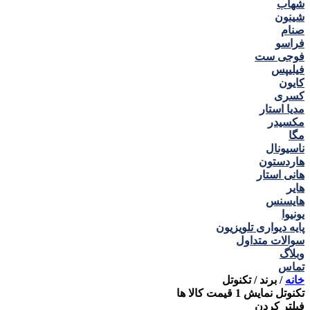
شهاب
شینون
صنام
فراسو
فوجی ست
فیلیپس
کایون
کسری
مدیا استار
مکسیدر
مگا
ناسیونال
هاردستون
هانی استار
هایر
هایسنس
یونیوا
پایه دیواری تلویزیون
سوالات متداول
وبلاگ
تماس
خانه
/
برند
/
تکنوتل
تکنوتل
نمایش
1
قیمت کالا ها
فیلتر کردن