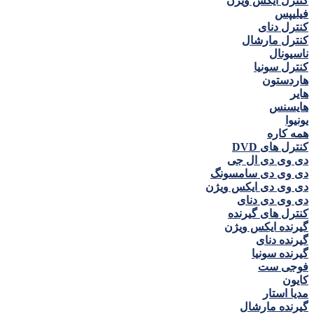
کنترل ايكس ويژن
فيليپس
کنترل دنای
کنترل مارشال
ناسيونال
کنترل سونيا
هاردستون
هاير
هايسنس
يونيوا
همه كاره
کنترل های DVD
دی وی دی ال جی
دی وی دی سامسونگ
دی وی دی ايكس ويژن
دی وی دی دنای
کنترل های گیرنده
گیرنده ايكس ويژن
گیرنده دنای
گیرنده سونیا
فوجی ست
كايون
مديا استار
گیرنده مارشال