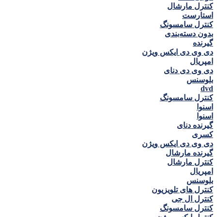
کنترل مارشال
استارست
کنترل سامسونگ
بدون دسته‌بندی
گيرنده
دی وی دی ايكس ويژن
امپريال
دی وی دی دنای
بلوسنس
dvd
کنترل سامسونگ
اسنوا
اسنوا
گیرنده دنای
كسری
دی وی دی ايكس ويژن
گیرنده مارشال
کنترل مارشال
امپريال
بلوسنس
کنترل های تلویزیون
کنترل ال جی
کنترل سامسونگ