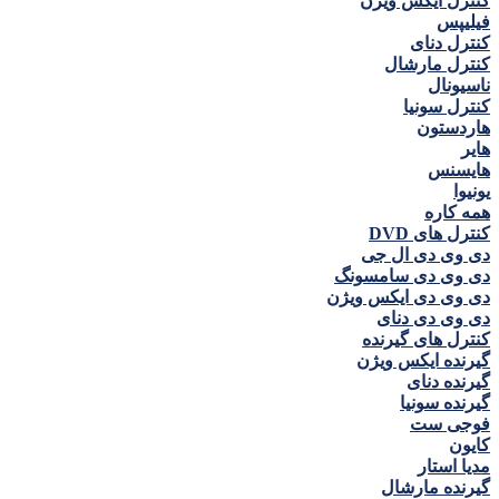
کنترل ايكس ويژن
فيليپس
کنترل دنای
کنترل مارشال
ناسيونال
کنترل سونيا
هاردستون
هاير
هايسنس
يونيوا
همه كاره
کنترل های DVD
دی وی دی ال جی
دی وی دی سامسونگ
دی وی دی ايكس ويژن
دی وی دی دنای
کنترل های گیرنده
گیرنده ايكس ويژن
گیرنده دنای
گیرنده سونیا
فوجی ست
كايون
مديا استار
گیرنده مارشال