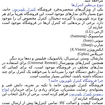
مراجعه کنید.
تنوع بی‌نظیر کنترل‌ها
یکی از ویژگی‌های منحصربه‌فرد فروشگاه
کنترل تلویزیون
حامد،
تنوع بسیار بالای مدل‌های موجود است. این فروشگاه تقریباً برای هر
نوع برند تلویزیون یا گیرنده دیجیتال، کنترل مخصوص آن را موجود
دارد. برخی از برندهایی که کنترل آن‌ها در فروشگاه موجود است
عبارتند از:
ال‌جی (LG)
سامسونگ (Samsung)
سونی (Sony)
شارپ (Sharp)
ایکس‌ویژن (X.Vision)
جی‌پلاس (Gplus)
مارشال، وستر، تی‌سی‌ال، پاناسونیک، فیلیپس و ده‌ها برند دیگر.
همچنین کنترل‌های یونیورسال (Universal Remote) برای استفاده در
مدل‌های مختلف در فروشگاه موجود است، که برای کسانی که
مدل دقیق دستگاه خود را نمی‌دانند یا می‌خواهند یک کنترل برای چند
دستگاه داشته باشند، انتخابی بسیار مناسب است.
چرا فروشگاه کنترل تلویزیون حامد؟
فروشگاه کنترل تلویزیون حامد با تکیه بر تجربه، دانش فنی و
پشتوانه‌ی رضایت مشتریان، مزایای زیادی را برای خریداران
انواع
ریموت کنترل تلویزیون
فراهم کرده است. برخی از دلایل انتخاب این
فروشگاه عبارتند از:
ضمانت کیفیت و اصالت کالا
: تمامی کنترل‌ها پیش از ارسال تست