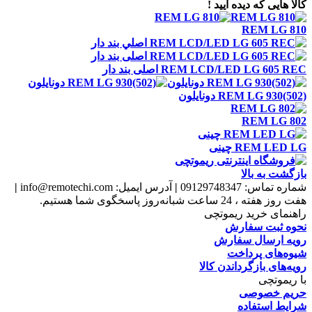
کالا هایی که دیده ایید !
REM LG 810
REM LCD/LED LG 605 REC اصلی بند دار
REM LG 930(502) دونايلون
REM LG 802
REM LED LG چينی
بازگشت به بالا
شماره تماس:
09129748347
|
آدرس ایمیل:
info@remotechi.com
|
هفت روز هفته ، 24 ساعت شبانه‌روز پاسخگوی شما هستیم.
راهنمای خرید ریموتچی
نحوه ثبت سفارش
رویه ارسال سفارش
شیوه‌های پرداخت
رویه‌های بازگرداندن کالا
با ریموتچی
حریم خصوصی
شرایط استفاده