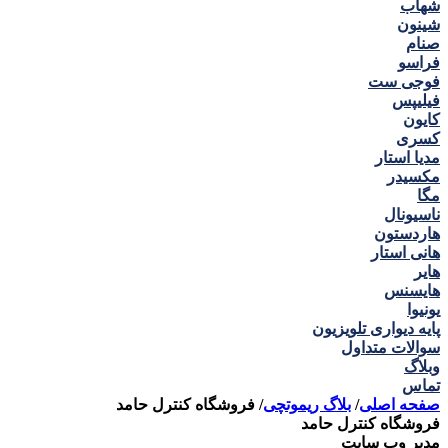
شهاب
شینون
صنام
فراسو
فوجی ست
فیلیپس
کایون
کسری
مدیا استار
مکسیدر
مگا
ناسیونال
هاردستون
هانی استار
هایر
هایسنس
یونیوا
پایه دیواری تلویزیون
سوالات متداول
وبلاگ
تماس
صفحه اصلی
/
بلاگ ریموتچی
/
فروشگاه کنترل حامد
فروشگاه کنترل حامد
مدیر وب سایت