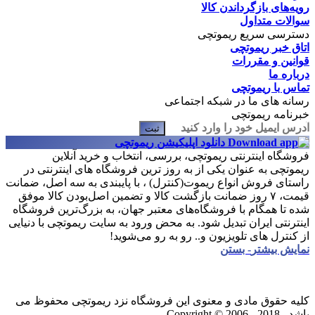
رویه‌های بازگرداندن کالا
سوالات متداول
دسترسی سریع ریموتچی
اتاق خبر ریموتچی
قوانین و مقررات
درباره ما
تماس با ریموتچی
رسانه های ما در شبکه اجتماعی
خبرنامه ریموتچی
ثبت
دانلود اپلیکیشن ریموتچی
فروشگاه اینترنتی ریموتچی، بررسی، انتخاب و خرید آنلاین
ریموتچی به عنوان یکی از به روز ترین فروشگاه های اینترنتی در
راستای فروش انواع ریموت(کنترل) ، با پایبندی به سه اصل، ضمانت
قیمت، ۷ روز ضمانت بازگشت کالا و تضمین اصل‌بودن کالا موفق
شده تا همگام با فروشگاه‌های معتبر جهان، به بزرگ‌ترین فروشگاه
اینترنتی ایران تبدیل شود. به محض ورود به سایت ریموتچی با دنیایی
از کنترل های تلویزیون و.. رو به رو می‌شوید!
نمایش بیشتر
- بستن
کلیه حقوق مادی و معنوی این فروشگاه نزد ریموتچی محفوظ می
باشد .
Copyright © 2006 - 2018