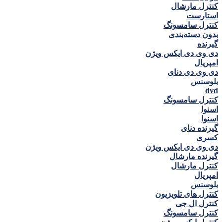
کنترل مارشال
استارست
کنترل سامسونگ
بدون دسته‌بندی
گيرنده
دی وی دی ايكس ويژن
امپريال
دی وی دی دنای
بلوسنس
dvd
کنترل سامسونگ
اسنوا
اسنوا
گیرنده دنای
كسری
دی وی دی ايكس ويژن
گیرنده مارشال
کنترل مارشال
امپريال
بلوسنس
کنترل های تلویزیون
کنترل ال جی
کنترل سامسونگ