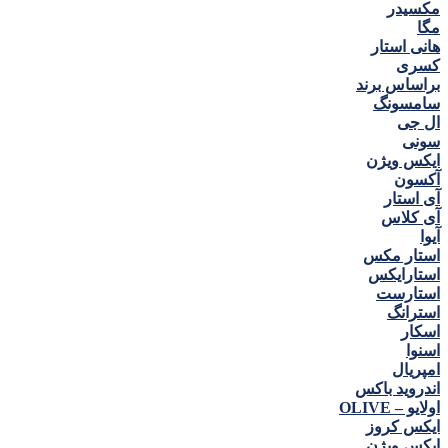
مكسيدر
مگا
هانی استار
كسری
براساس برند
سامسونگ
ال جی
سونی
ایکس ویژن
آکسون
آی استار
آی کلاس
آیوا
استار مکس
استارایکس
استارست
استرانگ
اسکار
اسنوا
امپریال
اندروید باکس
اولایو – OLIVE
ایکس کروز
ایکس ویژن