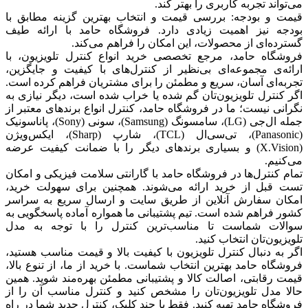
می‌تواند تجربه کاربری را بهتر کند.
قیمت و بودجه:
بررسی قیمت و انتخاب بهترین گزینه مطابق با
بودجه نیز اهمیت زیادی دارد. فروشگاه حامد با ارائه طیف
گسترده‌ای از محصولات، این امکان را فراهم می‌کند.
فروشگاه حامد، مرجع تخصصی خرید انواع کنترل تلویزیون، با
ارائه‌ی مجموعه‌ای بی‌نظیر از کنترل‌های با کیفیت و جایگزین،
تجربه‌ای آسان، سریع و مطمئن را برای مشتریان فراهم کرده است.
اگر کنترل تلویزیون‌تان گم شده یا خراب شده است، دیگر نیازی به
نگرانی نیست؛ ما در فروشگاه حامد، کنترل انواع برندهای معتبر از
جمله ال‌جی (LG)، سامسونگ (Samsung)، سونی (Sony)، پاناسونیک
(Panasonic)، تی‌سی‌ال (TCL)، شارپ (Sharp)، ایکس‌ویژن
(X.Vision) و بسیاری برندهای دیگر را با ضمانت کیفیت عرضه
می‌کنیم.
تمام کنترل‌ها در فروشگاه حامد با گارانتی سلامت فیزیکی و امکان
تست قبل از خرید ارائه می‌شوند. همچنین برای سهولت خرید،
امکان سفارش آنلاین از طریق سایت و ارسال سریع به سراسر
کشور فراهم شده است. تیم پشتیبانی ما همواره آماده پاسخگویی به
سوالات شماست تا مناسب‌ترین کنترل را با توجه به مدل
تلویزیون‌تان انتخاب کنید.
اگر به دنبال کنترل تلویزیون با کیفیت بالا و قیمت مناسب هستید،
فروشگاه حامد بهترین انتخاب شماست. با خرید از ما، از تنوع بالا،
قیمت رقابتی، اصالت کالا و پشتیبانی مطمئن بهره‌مند شوید. همین
حالا مدل تلویزیون‌تان را مشخص کنید و کنترل مناسب آن را از
فروشگاه حامد تهیه کنید. فقط با چند کلیک، کنترل جدید شما در راه