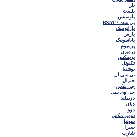
بلر
بلست
بلوسنس
بی ست / BSAT
پارانومیک
پارس
پاناسونیک
پرمیوم
پرویژن
پریمکس
تکنوتل
توشیبا
تی سی ال
جنرال
جی پلاس
جی وی سی
دریملند
دنای
دوو
سوپر مکس
سونیا
سیرا
شارپ